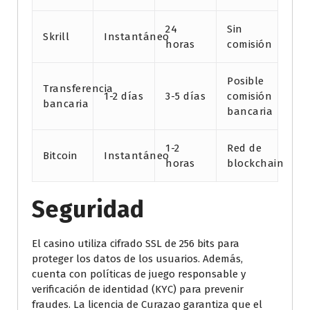
24
Sin
Skrill
Instantáneo
horas
comisión
Posible
Transferencia
1-2 días
3-5 días
comisión
bancaria
bancaria
1-2
Red de
Bitcoin
Instantáneo
horas
blockchain
Seguridad
El casino utiliza cifrado SSL de 256 bits para
proteger los datos de los usuarios. Además,
cuenta con políticas de juego responsable y
verificación de identidad (KYC) para prevenir
fraudes. La licencia de Curazao garantiza que el