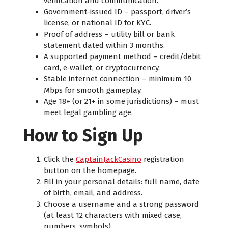
verification and communication.
Government-issued ID – passport, driver’s
license, or national ID for KYC.
Proof of address – utility bill or bank
statement dated within 3 months.
A supported payment method – credit/debit
card, e‑wallet, or cryptocurrency.
Stable internet connection – minimum 10
Mbps for smooth gameplay.
Age 18+ (or 21+ in some jurisdictions) – must
meet legal gambling age.
How to Sign Up
Click the
CaptainJackCasino
registration
button on the homepage.
Fill in your personal details: full name, date
of birth, email, and address.
Choose a username and a strong password
(at least 12 characters with mixed case,
numbers, symbols).