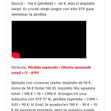
(bono) – 140 € (pérdida) = -40 €, más el depósito
inicial. Es crucial elegir juegos con alto RTP para
minimizar la pérdida.
Fórmula:
Pérdida esperada = (Monto apostado
total) × (1 – RTP)
Ejemplo con números reales: Depósito de 50 €,
bono de 50 € (total 100 €), requisito 30x: apuesta
total = 100 € × 30 = 3.000 €. Si juegas en una
máquina con RTP 97 %, pérdida esperada = 3.000 ×
0.03 = 90 €. Al final, te quedarían 100 € – 90 € = 10
€ de ganancia esperada, pero la varianza puede