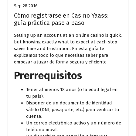
Sep 28 2016
Cómo registrarse en Casino Yaass:
guía práctica paso a paso
Setting up an account at an online casino is quick,
but knowing exactly what to expect at each step
saves time and frustration. En esta guía te
explicamos todo lo que necesitas saber para
empezar a jugar de forma segura y eficiente.
Prerrequisitos
Tener al menos 18 años (o la edad legal en
tu país).
Disponer de un documento de identidad
válido (DNI, pasaporte, etc.) para verificar tu
cuenta.
Un correo electrónico activo y un número de
teléfono móvil.