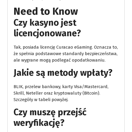
Need to Know
Czy kasyno jest
licencjonowane?
Tak, posiada licencję Curacao eGaming. Oznacza to,
że spełnia podstawowe standardy bezpieczeństwa,
ale wygrane mogą podlegać opodatkowaniu.
Jakie są metody wpłaty?
BLIK, przelew bankowy, karty Visa/Mastercard,
Skrill, Neteller oraz kryptowaluty (Bitcoin).
Szczegóły w tabeli powyżej.
Czy muszę przejść
weryfikację?