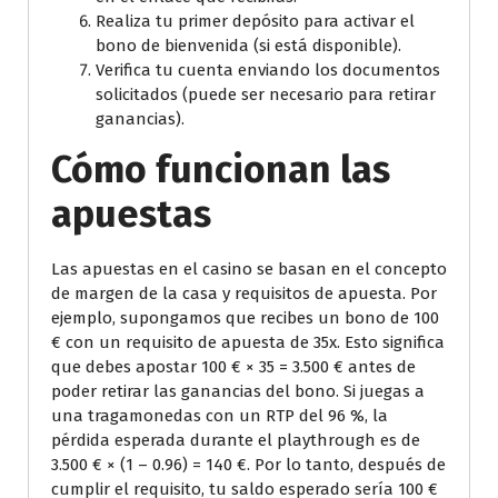
Realiza tu primer depósito para activar el
bono de bienvenida (si está disponible).
Verifica tu cuenta enviando los documentos
solicitados (puede ser necesario para retirar
ganancias).
Cómo funcionan las
apuestas
Las apuestas en el casino se basan en el concepto
de margen de la casa y requisitos de apuesta. Por
ejemplo, supongamos que recibes un bono de 100
€ con un requisito de apuesta de 35x. Esto significa
que debes apostar 100 € × 35 = 3.500 € antes de
poder retirar las ganancias del bono. Si juegas a
una tragamonedas con un RTP del 96 %, la
pérdida esperada durante el playthrough es de
3.500 € × (1 – 0.96) = 140 €. Por lo tanto, después de
cumplir el requisito, tu saldo esperado sería 100 €