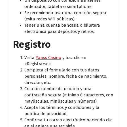
Un dispositivo con conexión a internet:
ordenador, tableta o smartphone.
Se recomienda usar una conexión segura
(evita redes WiFi públicas).
Tener una cuenta bancaria o billetera
electrónica para depósitos y retiros.
Registro
Visita
Yaass Casino
y haz clic en
«Registrarse».
Completa el formulario con tus datos
personales: nombre, fecha de nacimiento,
dirección, etc.
Crea un nombre de usuario y una
contraseña segura (mínimo 8 caracteres, con
mayúsculas, minúsculas y números).
Acepta los términos y condiciones y la
política de privacidad.
Confirma tu correo electrónico haciendo clic
en el enlace que recibirás.