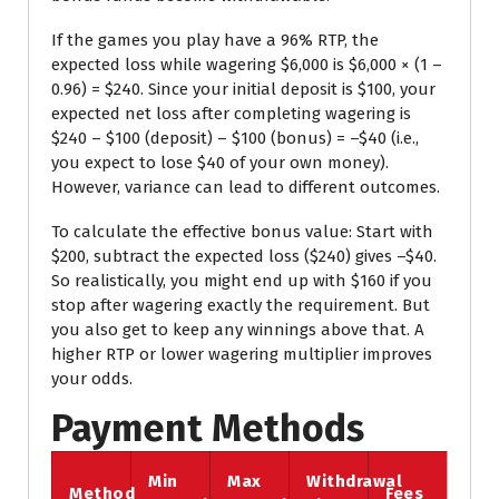
If the games you play have a 96% RTP, the
expected loss while wagering $6,000 is $6,000 × (1 –
0.96) = $240. Since your initial deposit is $100, your
expected net loss after completing wagering is
$240 – $100 (deposit) – $100 (bonus) = –$40 (i.e.,
you expect to lose $40 of your own money).
However, variance can lead to different outcomes.
To calculate the effective bonus value: Start with
$200, subtract the expected loss ($240) gives –$40.
So realistically, you might end up with $160 if you
stop after wagering exactly the requirement. But
you also get to keep any winnings above that. A
higher RTP or lower wagering multiplier improves
your odds.
Payment Methods
Min
Max
Withdrawal
Method
Fees