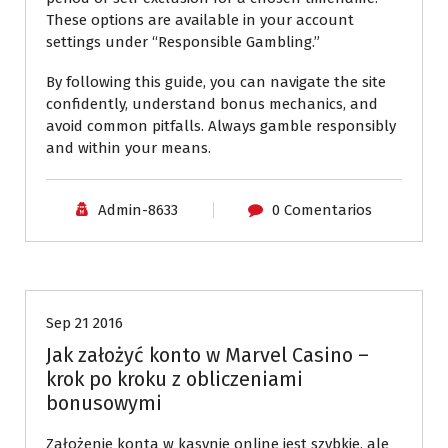
These options are available in your account
settings under “Responsible Gambling.”
By following this guide, you can navigate the site
confidently, understand bonus mechanics, and
avoid common pitfalls. Always gamble responsibly
and within your means.
Admin-8633
0 Comentarios
Uncategorized
Sep 21 2016
Jak założyć konto w Marvel Casino –
krok po kroku z obliczeniami
bonusowymi
Założenie konta w kasynie online jest szybkie, ale