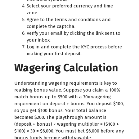
Select your preferred currency and time
zone.
Agree to the terms and conditions and
complete the captcha.
Verify your email by clicking the link sent to
your inbox.
Log in and complete the KYC process before
making your first deposit.
Wagering Calculation
Understanding wagering requirements is key to
realising bonus value. Suppose you claim a 100%
match bonus up to $500 with a 30x wagering
requirement on deposit + bonus. You deposit $100,
so you get $100 bonus. Your total balance
becomes $200. The playthrough amount is
(deposit + bonus) × wagering multiplier = ($100 +
$100) × 30 = $6,000. You must bet $6,000 before any
bonus funds become withdrawable.