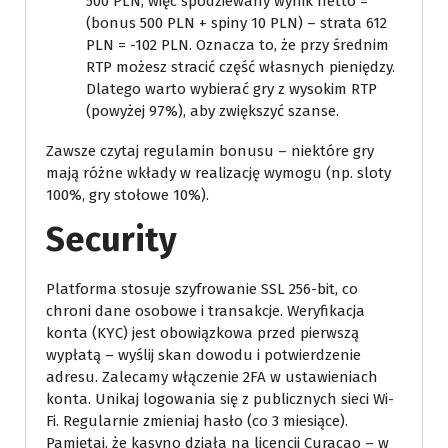
500 PLN, więc spodziewany wynik netto =
(bonus 500 PLN + spiny 10 PLN) – strata 612
PLN = -102 PLN. Oznacza to, że przy średnim
RTP możesz stracić część własnych pieniędzy.
Dlatego warto wybierać gry z wysokim RTP
(powyżej 97%), aby zwiększyć szanse.
Zawsze czytaj regulamin bonusu – niektóre gry
mają różne wkłady w realizację wymogu (np. sloty
100%, gry stołowe 10%).
Security
Platforma stosuje szyfrowanie SSL 256-bit, co
chroni dane osobowe i transakcje. Weryfikacja
konta (KYC) jest obowiązkowa przed pierwszą
wypłatą – wyślij skan dowodu i potwierdzenie
adresu. Zalecamy włączenie 2FA w ustawieniach
konta. Unikaj logowania się z publicznych sieci Wi-
Fi. Regularnie zmieniaj hasło (co 3 miesiące).
Pamiętaj, że kasyno działa na licencji Curacao – w