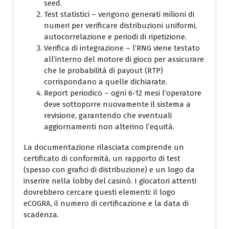
seed.
Test statistici – vengono generati milioni di
numeri per verificare distribuzioni uniformi,
autocorrelazione e periodi di ripetizione.
Verifica di integrazione – l’RNG viene testato
all’interno del motore di gioco per assicurare
che le probabilità di payout (RTP)
corrispondano a quelle dichiarate.
Report periodico – ogni 6‑12 mesi l’operatore
deve sottoporre nuovamente il sistema a
revisione, garantendo che eventuali
aggiornamenti non alterino l’equità.
La documentazione rilasciata comprende un
certificato di conformità, un rapporto di test
(spesso con grafici di distribuzione) e un logo da
inserire nella lobby del casinò. I giocatori attenti
dovrebbero cercare questi elementi: il logo
eCOGRA, il numero di certificazione e la data di
scadenza.