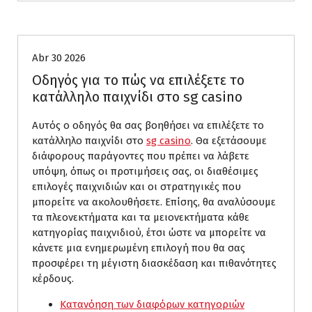
Uncategorized
Abr 30 2026
Οδηγός για το πώς να επιλέξετε το
κατάλληλο παιχνίδι στο sg casino
Αυτός ο οδηγός θα σας βοηθήσει να επιλέξετε το
κατάλληλο παιχνίδι στο
sg casino
. Θα εξετάσουμε
διάφορους παράγοντες που πρέπει να λάβετε
υπόψη, όπως οι προτιμήσεις σας, οι διαθέσιμες
επιλογές παιχνιδιών και οι στρατηγικές που
μπορείτε να ακολουθήσετε. Επίσης, θα αναλύσουμε
τα πλεονεκτήματα και τα μειονεκτήματα κάθε
κατηγορίας παιχνιδιού, έτσι ώστε να μπορείτε να
κάνετε μια ενημερωμένη επιλογή που θα σας
προσφέρει τη μέγιστη διασκέδαση και πιθανότητες
κέρδους.
Κατανόηση των διαφόρων κατηγοριών