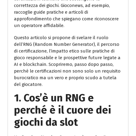
correttezza dei giochi. Gioconews, ad esempio,
raccoglie guide pratiche e articoli di
approfondimento che spiegano come riconoscere
un operatore affidabile.
Questo articolo si propone di svelare il ruolo
dell’RNG (Random Number Generator), il percorso
di certificazione, l’impatto etico sulle pratiche di
gioco responsabile e le prospettive future legate a
AI e blockchain. Scopriremo, passo dopo passo,
perché le certificazioni non sono solo un requisito
burocratico ma un vero e proprio scudo a tutela
del giocatore.
1. Cos’è un RNG e
perché è il cuore dei
giochi da slot