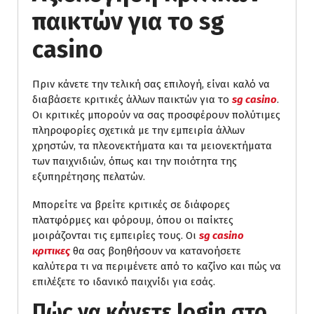
παικτών για το sg
casino
Πριν κάνετε την τελική σας επιλογή, είναι καλό να
διαβάσετε κριτικές άλλων παικτών για το
sg casino
.
Οι κριτικές μπορούν να σας προσφέρουν πολύτιμες
πληροφορίες σχετικά με την εμπειρία άλλων
χρηστών, τα πλεονεκτήματα και τα μειονεκτήματα
των παιχνιδιών, όπως και την ποιότητα της
εξυπηρέτησης πελατών.
Μπορείτε να βρείτε κριτικές σε διάφορες
πλατφόρμες και φόρουμ, όπου οι παίκτες
μοιράζονται τις εμπειρίες τους. Οι
sg casino
κριτικες
θα σας βοηθήσουν να κατανοήσετε
καλύτερα τι να περιμένετε από το καζίνο και πώς να
επιλέξετε το ιδανικό παιχνίδι για εσάς.
Πώς να κάνετε login στο