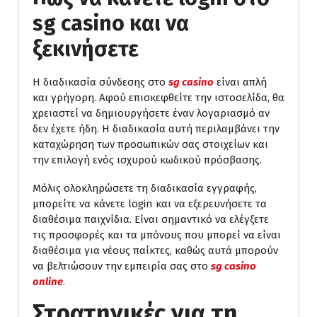
sg casino και να
ξεκινήσετε
Η διαδικασία σύνδεσης στο
sg casino
είναι απλή
και γρήγορη. Αφού επισκεφθείτε την ιστοσελίδα, θα
χρειαστεί να δημιουργήσετε έναν λογαριασμό αν
δεν έχετε ήδη. Η διαδικασία αυτή περιλαμβάνει την
καταχώρηση των προσωπικών σας στοιχείων και
την επιλογή ενός ισχυρού κωδικού πρόσβασης.
Μόλις ολοκληρώσετε τη διαδικασία εγγραφής,
μπορείτε να κάνετε login και να εξερευνήσετε τα
διαθέσιμα παιχνίδια. Είναι σημαντικό να ελέγξετε
τις προσφορές και τα μπόνους που μπορεί να είναι
διαθέσιμα για νέους παίκτες, καθώς αυτά μπορούν
να βελτιώσουν την εμπειρία σας στο
sg casino
online
.
Στρατηγικές για τη