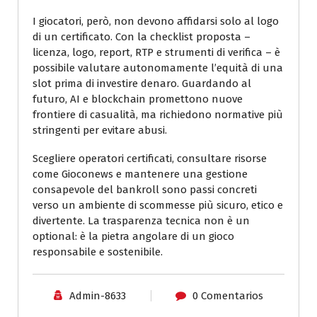
I giocatori, però, non devono affidarsi solo al logo
di un certificato. Con la checklist proposta –
licenza, logo, report, RTP e strumenti di verifica – è
possibile valutare autonomamente l’equità di una
slot prima di investire denaro. Guardando al
futuro, AI e blockchain promettono nuove
frontiere di casualità, ma richiedono normative più
stringenti per evitare abusi.
Scegliere operatori certificati, consultare risorse
come Gioconews e mantenere una gestione
consapevole del bankroll sono passi concreti
verso un ambiente di scommesse più sicuro, etico e
divertente. La trasparenza tecnica non è un
optional: è la pietra angolare di un gioco
responsabile e sostenibile.
Admin-8633
0 Comentarios