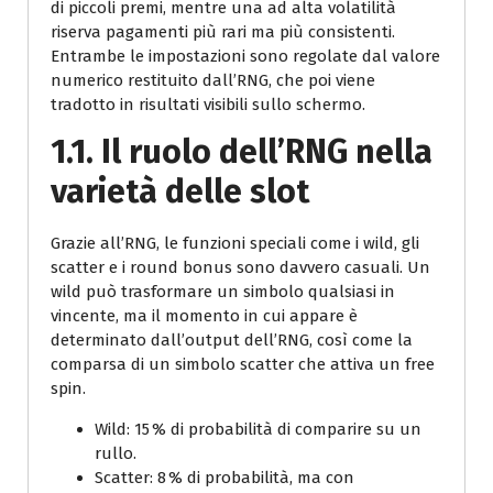
di piccoli premi, mentre una ad alta volatilità
riserva pagamenti più rari ma più consistenti.
Entrambe le impostazioni sono regolate dal valore
numerico restituito dall’RNG, che poi viene
tradotto in risultati visibili sullo schermo.
1.1. Il ruolo dell’RNG nella
varietà delle slot
Grazie all’RNG, le funzioni speciali come i wild, gli
scatter e i round bonus sono davvero casuali. Un
wild può trasformare un simbolo qualsiasi in
vincente, ma il momento in cui appare è
determinato dall’output dell’RNG, così come la
comparsa di un simbolo scatter che attiva un free
spin.
Wild: 15 % di probabilità di comparire su un
rullo.
Scatter: 8 % di probabilità, ma con