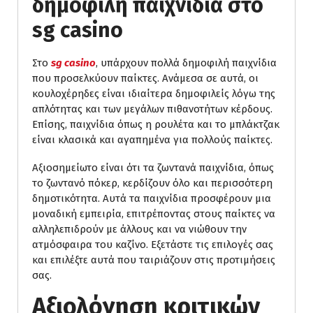
δημοφιλή παιχνίδια στο
sg casino
Στο
sg casino
, υπάρχουν πολλά δημοφιλή παιχνίδια
που προσελκύουν παίκτες. Ανάμεσα σε αυτά, οι
κουλοχέρηδες είναι ιδιαίτερα δημοφιλείς λόγω της
απλότητας και των μεγάλων πιθανοτήτων κέρδους.
Επίσης, παιχνίδια όπως η ρουλέτα και το μπλάκτζακ
είναι κλασικά και αγαπημένα για πολλούς παίκτες.
Αξιοσημείωτο είναι ότι τα ζωντανά παιχνίδια, όπως
το ζωντανό πόκερ, κερδίζουν όλο και περισσότερη
δημοτικότητα. Αυτά τα παιχνίδια προσφέρουν μια
μοναδική εμπειρία, επιτρέποντας στους παίκτες να
αλληλεπιδρούν με άλλους και να νιώθουν την
ατμόσφαιρα του καζίνο. Εξετάστε τις επιλογές σας
και επιλέξτε αυτά που ταιριάζουν στις προτιμήσεις
σας.
Αξιολόγηση κριτικών