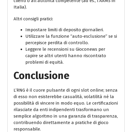
clienti o all’autorità competente (ad es., l’AAMS in
Italia).
Altri consigli pratici:
Impostare limiti di deposito giornalieri.
Utilizzare la funzione “auto‑esclusione” se si
percepisce perdita di controllo.
Leggere le recensioni su Gioconews per
capire se altri utenti hanno riscontrato
problemi di equità.
Conclusione
L’RNG è il cuore pulsante di ogni slot online; senza
di esso non esisterebbe casualità, volatilità né la
possibilità di vincere in modo equo. Le certificazioni
rilasciate da enti indipendenti trasformano un
semplice algoritmo in una garanzia di trasparenza,
contribuendo direttamente a pratiche di gioco
responsabile.