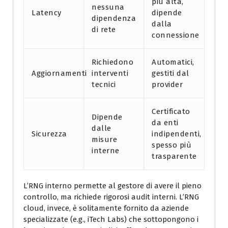
più alta,
nessuna
Latency
dipende
dipendenza
dalla
di rete
connessione
Richiedono
Automatici,
Aggiornamenti
interventi
gestiti dal
tecnici
provider
Certificato
Dipende
da enti
dalle
Sicurezza
indipendenti,
misure
spesso più
interne
trasparente
L’RNG interno permette al gestore di avere il pieno
controllo, ma richiede rigorosi audit interni. L’RNG
cloud, invece, è solitamente fornito da aziende
specializzate (e.g., iTech Labs) che sottopongono i