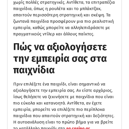
χωρίς πολλές στρατηγικές. Αντίθετα, τα επιτραπέζια
παιχνίδια, όπως η ρουλέτα και το μπλάκτζακ,
απαιτούν περισσότερη στρατηγική και σκέψη. Τα
ζωντανά παιχνίδια προσφέρουν μια πιο ρεαλιστική
εμπειρία, καθώς μπορείτε να αλληλεπιδράσετε με
πραγματικούς ντίλερ και άλλους παίκτες.
Πώς να αξιολογήσετε
την εμπειρία σας στα
παιχνίδια
Πριν επιλέξετε ένα παιχνίδι, είναι σημαντικό να
αξιολογήσετε την εμπειρία σας. Αν είστε αρχάριος,
ίσως θελήσετε να ξεκινήσετε με παιχνίδια που είναι
πιο εύκολα και κατανοητά. Αντίθετα, αν έχετε
εμπειρία, μπορείτε να επιλέξετε πιο περίπλοκα
παιχνίδια που απαιτούν στρατηγική και δεξιότητες.
Η αυτοανάλυση είναι το πρώτο βήμα για να βρείτε
το κατάλληλο παιχνίδι στο
sg casino gr
.