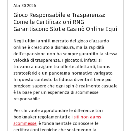
Abr 30 2026
Gioco Responsabile e Trasparenza:
Come le Certificazioni RNG
Garantiscono Slot e Casinò Online Equi
Negli ultimi anni il mercato del gioco d’azzardo
online è cresciuto a dismisura, ma la rapidità
dell’espansione non ha sempre garantito la stessa
velocità di trasparenza. I giocatori, infatti, si
trovano a navigare tra offerte allettanti, bonus
stratosferici e un panorama normativo variegato.
In questo contesto la fiducia diventa il bene più
prezioso: sapere che ogni spin è realmente casuale
è la base per un’esperienza di scommesse
responsabile.
Per chi vuole approfondire le differenze tra i
bookmaker regolamentati e i
siti non aams
scommesse
, è fondamentale conoscere le
certificazioni tecniche che sostengono la