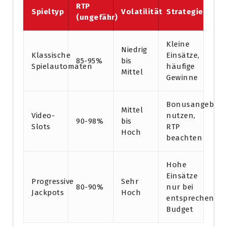
RTP
Spieltyp
Volatilität
Strategie
(ungefähr)
Kleine
Niedrig
Klassische
Einsätze,
85-95%
bis
Spielautomaten
häufige
Mittel
Gewinne
Bonusangebote
Mittel
Video-
nutzen,
90-98%
bis
Slots
RTP
Hoch
beachten
Hohe
Einsätze
Progressive
Sehr
80-90%
nur bei
Jackpots
Hoch
entsprechende
Budget