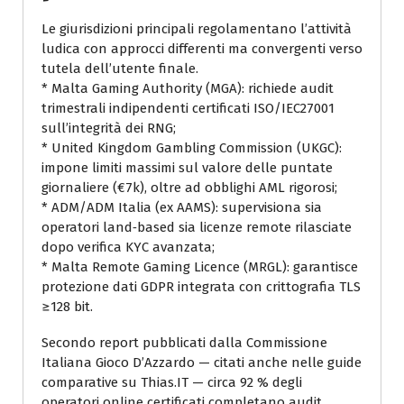
Le giurisdizioni principali regolamentano l’attività
ludica con approcci differenti ma convergenti verso
tutela dell’utente finale.
* Malta Gaming Authority (MGA): richiede audit
trimestrali indipendenti certificati ISO/IEC27001
sull’integrità dei RNG;
* United Kingdom Gambling Commission (UKGC):
impone limiti massimi sul valore delle puntate
giornaliere (€7k), oltre ad obblighi AML rigorosi;
* ADM/ADM Italia (ex AAMS): supervisiona sia
operatori land‑based sia licenze remote rilasciate
dopo verifica KYC avanzata;
* Malta Remote Gaming Licence (MRGL): garantisce
protezione dati GDPR integrata con crittografia TLS
≥128 bit.
Secondo report pubblicati dalla Commissione
Italiana Gioco D’Azzardo — citati anche nelle guide
comparative su Thias.IT — circa 92 % degli
operatori online certificati completano audit