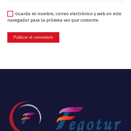
Guarda mi nombre, correo electrónico y web en este
navegador para la próxima vez que comente.