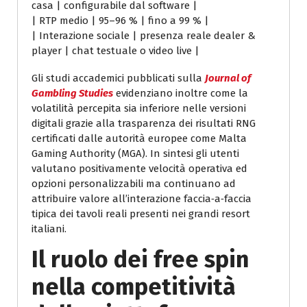
casa | configurabile dal software |
| RTP medio | 95–96 % | fino a 99 % |
| Interazione sociale | presenza reale dealer &
player | chat testuale o video live |
Gli studi accademici pubblicati sulla
Journal of
Gambling Studies
evidenziano inoltre come la
volatilità percepita sia inferiore nelle versioni
digitali grazie alla trasparenza dei risultati RNG
certificati dalle autorità europee come Malta
Gaming Authority (MGA). In sintesi gli utenti
valutano positivamente velocità operativa ed
opzioni personalizzabili ma continuano ad
attribuire valore all’interazione faccia‑a‑faccia
tipica dei tavoli reali presenti nei grandi resort
italiani.
Il ruolo dei free spin
nella competitività