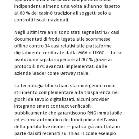
indipendenti almeno una volta all’anno rispetto
al 68 % dei casinò tradizionali soggetti solo a
controlli fiscali nazionali.
Negli ultimi tre anni sono stati segnalati 127 casi
documentati di frode legata alle scommesse
offline contro 34 casi relativi alle piattaforme
digitalmente certificate dalla MGA o UKGC — tasso
risoluzione rapida superiore all’87 % grazie ai
protocolli KYC avanzati implementati dalle
aziende leader come Betway Italia.
La tecnologia blockchain sta emergendo come
strumento complementare alla trasparenza nei
giochi da tavolo digitalizzati: alcuni provider
integrano smart contract verificabili
pubblicamente che garantiscono RNG immutabile
ed escrow automatico dei fondi prima dell’avvio
della partita live dealer — pratica già adottata in
parte dai siti recensiti su Thias.IT come esempio