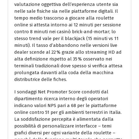
valutazione oggettiva dell’esperienza utente sia
nelle sale fisiche sia nelle piattaforme digitali. Il
tempo medio trascorso a giocare alla roulette
online si attesta intorno ai 12 minuti per sessione
contro 8 minuti nei casinò brick‑and‑mortar; lo
stesso trend vale per il blackjack (15 minuti vs 11
minuti). Il tasso d’abbandono nelle versioni live
dealer scende al 22 % grazie allo streaming HD ad
alta definizione rispetto al 35 % osservato nei
terminali tradizionali dove spesso si verifica attesa
prolungata davanti alla coda della macchina
distributrice delle fiches.
I sondaggi Net Promoter Score condotti dal
dipartimento ricerca interno degli operatori
indicano valori NPS pari a 68 per le piattaforme
online contro 51 per gli ambienti terrestri in Italia.
La soddisfazione percepita è alimentata dalla
possibilità di personalizzare interfacce – temi
grafici diversi per ogni variante della roulette –