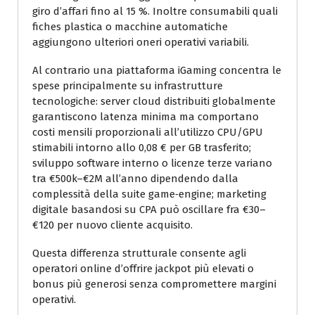
giro d’affari fino al 15 %. Inoltre consumabili quali
fiches plastica o macchine automatiche
aggiungono ulteriori oneri operativi variabili.
Al contrario una piattaforma iGaming concentra le
spese principalmente su infrastrutture
tecnologiche: server cloud distribuiti globalmente
garantiscono latenza minima ma comportano
costi mensili proporzionali all’utilizzo CPU/GPU
stimabili intorno allo 0,08 € per GB trasferito;
sviluppo software interno o licenze terze variano
tra €500k–€2M all’anno dipendendo dalla
complessità della suite game‑engine; marketing
digitale basandosi su CPA può oscillare fra €30–
€120 per nuovo cliente acquisito.
Questa differenza strutturale consente agli
operatori online d’offrire jackpot più elevati o
bonus più generosi senza compromettere margini
operativi.