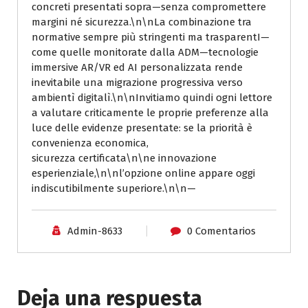
concreti presentati sopra—senza compromettere
margini né sicurezza.\n\nLa combinazione tra
normative sempre più stringenti ma trasparentI—
come quelle monitorate dalla ADM—tecnologie
immersive AR/VR ed AI personalizzata rende
inevitabile una migrazione progressiva verso
ambientì digitalì.\n\nInvitiamo quindi ogni lettore
a valutare criticamente le proprie preferenze alla
luce delle evidenze presentate: se la priorità è
convenienza economica,
sicurezza certificata\n\ne innovazione
esperienziale,\n\nl’opzione online appare oggi
indiscutibilmente superiore.\n\n—
Admin-8633
0 Comentarios
Deja una respuesta