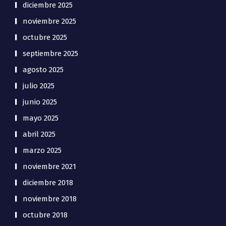
diciembre 2025
noviembre 2025
octubre 2025
septiembre 2025
agosto 2025
julio 2025
junio 2025
mayo 2025
abril 2025
marzo 2025
noviembre 2021
diciembre 2018
noviembre 2018
octubre 2018