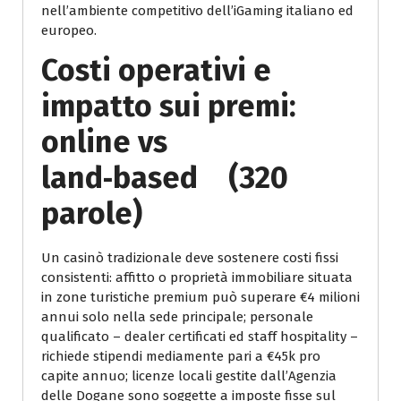
nell’ambiente competitivo dell’iGaming italiano ed
europeo.
Costi operativi e
impatto sui premi:
online vs
land‑based (320
parole)
Un casinò tradizionale deve sostenere costi fissi
consistenti: affitto o proprietà immobiliare situata
in zone turistiche premium può superare €4 milioni
annui solo nella sede principale; personale
qualificato – dealer certificati ed staff hospitality –
richiede stipendi mediamente pari a €45k pro
capite annuo; licenze locali gestite dall’Agenzia
delle Dogane sono soggette a imposte fisse sul