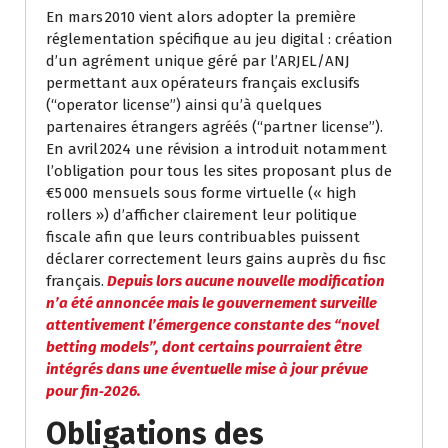
En mars 2010 vient alors adopter la première
réglementation spécifique au jeu digital : création
d’un agrément unique géré par l’ARJEL/ANJ
permettant aux opérateurs français exclusifs
(“operator license”) ainsi qu’à quelques
partenaires étrangers agréés (“partner license”).
En avril 2024 une révision a introduit notamment
l’obligation pour tous les sites proposant plus de
€5 000 mensuels sous forme virtuelle (« high
rollers ») d’afficher clairement leur politique
fiscale afin que leurs contribuables puissent
déclarer correctement leurs gains auprès du fisc
français.
Depuis lors aucune nouvelle modification
n’a été annoncée mais le gouvernement surveille
attentivement l’émergence constante des “novel
betting models”, dont certains pourraient être
intégrés dans une éventuelle mise à jour prévue
pour fin‑2026.
Obligations des