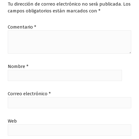
Tu dirección de correo electrónico no será publicada.
Los
campos obligatorios están marcados con
*
Comentario
*
Nombre
*
Correo electrónico
*
Web