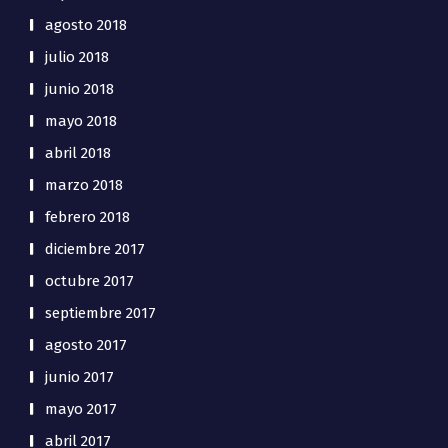
agosto 2018
julio 2018
junio 2018
mayo 2018
abril 2018
marzo 2018
febrero 2018
diciembre 2017
octubre 2017
septiembre 2017
agosto 2017
junio 2017
mayo 2017
abril 2017