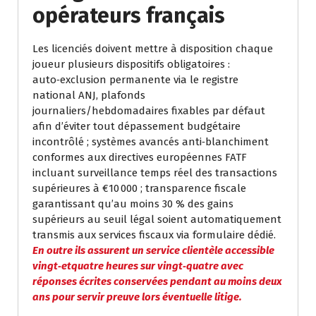
opérateurs français
Les licenciés doivent mettre à disposition chaque
joueur plusieurs dispositifs obligatoires :
auto‑exclusion permanente via le registre
national ANJ, plafonds
journaliers/hebdomadaires fixables par défaut
afin d’éviter tout dépassement budgétaire
incontrôlé ; systèmes avancés anti‑blanchiment
conformes aux directives européennes FATF
incluant surveillance temps réel des transactions
supérieures à €10 000 ; transparence fiscale
garantissant qu’au moins 30 % des gains
supérieurs au seuil légal soient automatiquement
transmis aux services fiscaux via formulaire dédié.
En outre ils assurent un service clientèle accessible
vingt‑et­quatre heures sur vingt‑quatre avec
réponses écrites conservées pendant au moins deux
ans pour servir preuve lors éventuelle litige.