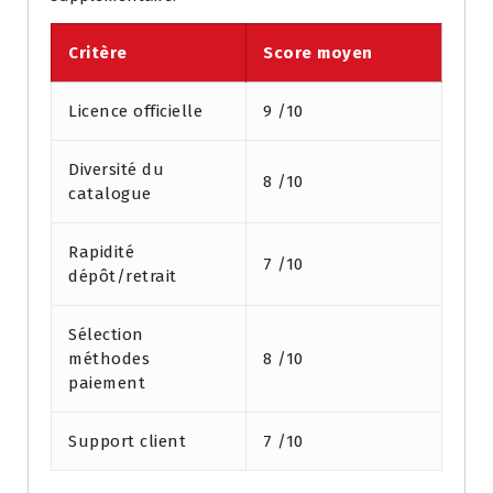
Critère
Score moyen
Licence officielle
9 /10
Diversité du
8 /10
catalogue
Rapidité
7 /10
dépôt/retrait
Sélection
méthodes
8 /10
paiement
Support client
7 /10