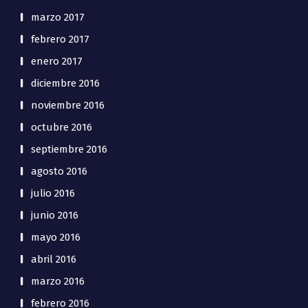
marzo 2017
febrero 2017
enero 2017
diciembre 2016
noviembre 2016
octubre 2016
septiembre 2016
agosto 2016
julio 2016
junio 2016
mayo 2016
abril 2016
marzo 2016
febrero 2016