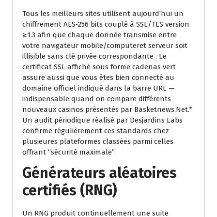
Tous les meilleurs sites utilisent aujourd’hui un
chiffrement AES‑256 bits couplé à SSL/TLS version
≥1​.3 afin que chaque donnée transmise entre
votre navigateur mobile/computeret serveur soit
illisible sans clé privée correspondante . Le
certificat SSL affiché sous forme cadenas vert
assure aussi que vous êtes bien connecté au
domaine officiel indiqué dans la barre URL —
indispensable quand on compare différents
nouveaux casinos présentés par Basketnews.Net.*
Un audit périodique réalisé par Desjardins Labs
confirme régulièrement ces standards chez
plusieures plateformes classées parmi celles
offrant “sécurité maximale”.
Générateurs aléatoires
certifiés (RNG)
Un RNG produit continuellement une suite