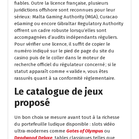
fiables. Outre la licence française, plusieurs
juridictions offshore sont reconnues pour leur
sérieux : Malta Gaming Authority (MGA), Curacao
eGaming ou encore Gibraltar Regulatory Authority
offrent un cadre robuste lorsqu’elles sont
accompagnées d’audits indépendants réguliers.
Pour vérifier une licence, il suffit de copier le
numéro indiqué sur le pied de page du site du
casino puis de le coller dans le moteur de
recherche officiel du régulateur concerné ; si le
statut apparaît comme « valide », vous êtes
rassurés quant à sa conformité réglementaire.
Le catalogue de jeux
proposé
Un bon choix se mesure avant tout à la richesse
du portefeuille ludique disponible : slots vidéo
ultra‑modernes comme
Gates of Olympus
ou
Deadwood Deluxe
, tables classiques telles que