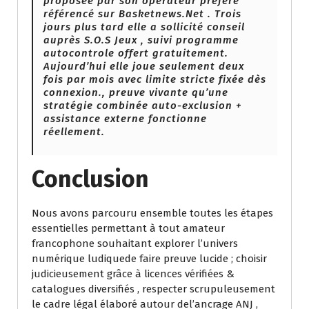
proposée par son opérateur préféré
référencé sur Basketnews.Net . Trois
jours plus tard elle a sollicité conseil
auprès S.O.S Jeux , suivi programme
autocontrole offert gratuitement.​
Aujourd’hui elle joue seulement deux
fois par mois avec limite stricte fixée dès
connexion., preuve vivante qu’une
stratégie combinée auto-exclusion +
assistance externe fonctionne
réellement.
Conclusion
Nous avons parcouru ensemble toutes les étapes
essentielles permettant à tout amateur
francophone souhaitant explorer l’univers
numérique ludique​de faire preuve lucide ; choisir
judicieusement grâce à licences vérifiées &
catalogues diversifiés , respecter scrupuleusement
le cadre légal élaboré autour del’ancrage ANJ ,