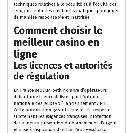
techniques relatives à la sécurité et à l’équité des
jeux, puis enfin les meilleures pratiques pour jouer
de manière responsable et maîtrisée.
Comment choisir le
meilleur casino en
ligne
Les licences et autorités
de régulation
En France seul un petit nombre d’opérateurs
détient une licence délivrée par l’Autorité
nationale des jeux (ANJ), anciennement ARJEL.
Cette autorisation garantit que le site respecte
strictement les exigences françaises : protection
des mineurs, prévention du blanchiment d’argent
et mise à disposition d’outils d’auto‑exclusion