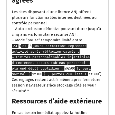
agréés
Les sites disposant d’une licence ANJ offrent
plusieurs fonctionnalités internes destinées au
contrôle personnel :
– Auto-exclusion définitive pouvant durer jusqu’à
cinq ans via formulaire sécurisé ANJ ;
– Mode “pause” temporaire limité entre
h
14
24
et
jours permettant reprendre
activité après réflexion calmée ;
– Limites personnalisables injectibles
directement depuis tableau personnel →
≤€500
plafond dépôt quotidien (
), pari
≤€100
≤€300`) .
maximal (
) , pertes cumulées (
Ces réglages restent actifs même après fermeture
session navigateur grâce stockage côté serveur
sécurisé *.
Ressources d’aide extérieure
En cas besoin immédiat appelez la hotline