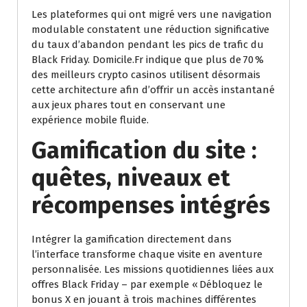
Les plateformes qui ont migré vers une navigation
modulable constatent une réduction significative
du taux d’abandon pendant les pics de trafic du
Black Friday. Domicile.Fr indique que plus de 70 %
des meilleurs crypto casinos utilisent désormais
cette architecture afin d’offrir un accès instantané
aux jeux phares tout en conservant une
expérience mobile fluide.
Gamification du site :
quêtes, niveaux et
récompenses intégrés
Intégrer la gamification directement dans
l’interface transforme chaque visite en aventure
personnalisée. Les missions quotidiennes liées aux
offres Black Friday – par exemple « Débloquez le
bonus X en jouant à trois machines différentes