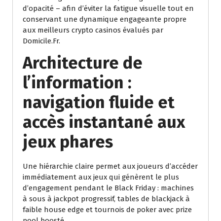
d’opacité – afin d’éviter la fatigue visuelle tout en
conservant une dynamique engageante propre
aux meilleurs crypto casinos évalués par
Domicile.Fr.
Architecture de
l’information :
navigation fluide et
accès instantané aux
jeux phares
Une hiérarchie claire permet aux joueurs d’accéder
immédiatement aux jeux qui génèrent le plus
d’engagement pendant le Black Friday : machines
à sous à jackpot progressif, tables de blackjack à
faible house edge et tournois de poker avec prize
pool boosté.