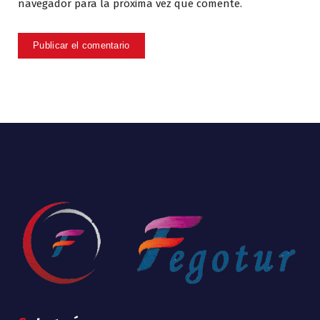
navegador para la próxima vez que comente.