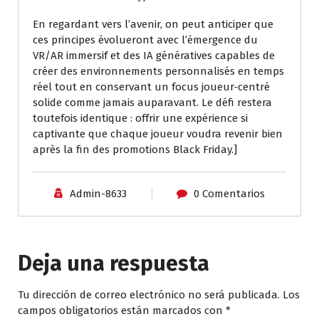
En regardant vers l’avenir, on peut anticiper que
ces principes évolueront avec l’émergence du
VR/AR immersif et des IA génératives capables de
créer des environnements personnalisés en temps
réel tout en conservant un focus joueur‑centré
solide comme jamais auparavant. Le défi restera
toutefois identique : offrir une expérience si
captivante que chaque joueur voudra revenir bien
après la fin des promotions Black Friday.]
Admin-8633
0 Comentarios
Deja una respuesta
Tu dirección de correo electrónico no será publicada.
Los
campos obligatorios están marcados con
*