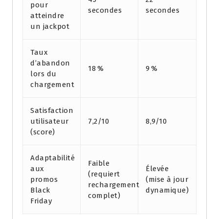
pour
secondes
secondes
atteindre
un jackpot
Taux
d’abandon
18 %
9 %
lors du
chargement
Satisfaction
utilisateur
7,2/10
8,9/10
(score)
Adaptabilité
Faible
aux
Élevée
(requiert
promos
(mise à jour
rechargement
Black
dynamique)
complet)
Friday