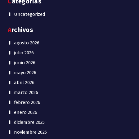
Categorías
Uncategorized
Archivos
agosto 2026
julio 2026
junio 2026
mayo 2026
abril 2026
marzo 2026
febrero 2026
enero 2026
diciembre 2025
noviembre 2025