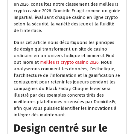
en 2026, consultez notre classement des meilleurs
crypto casino 2026. Domicile.Fr agit comme un guide
impartial, évaluant chaque casino en ligne crypto
selon la sécurité, la variété des jeux et la fluidité
de l’interface.
Dans cet article nous décortiquons les principes
de design qui transforment un site de casino
ordinaire en un univers ludique et immersif. Find
out more at
meilleurs crypto casino 2026
. Nous
analyserons comment les données, l’esthétique,
l’architecture de l’information et la gamification se
conjuguent pour retenir les joueurs pendant les
campagnes du Black Friday. Chaque levier sera
illustré par des exemples concrets tirés des
meilleures plateformes recensées par Domicile.Fr,
afin que vous puissiez identifier les innovations à
intégrer dès maintenant.
Design centré sur le