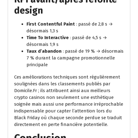
design
First Contentful Paint
: passé de 2,8 s →
désormais 1,3 s
Time To Interactive
: passé de 4,5 s →
désormais 1,9 s
Taux d’abandon
: passé de 19 % → désormais
7 % durant la campagne promotionnelle
principale
Ces améliorations techniques sont régulièrement
soulignées dans les classements publiés par
Domicile.Fr ; ils attribuent ainsi aux meilleurs
crypto casinos non seulement une esthétique
soignée mais aussi une performance irréprochable
indispensable pour capter l’attention lors du
Black Friday où chaque seconde perdue se traduit
directement en perte financière potentielle.