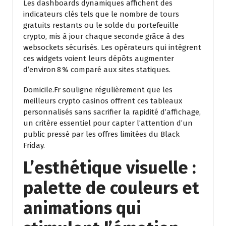
Les dashboards dynamiques affichent des
indicateurs clés tels que le nombre de tours
gratuits restants ou le solde du portefeuille
crypto, mis à jour chaque seconde grâce à des
websockets sécurisés. Les opérateurs qui intègrent
ces widgets voient leurs dépôts augmenter
d’environ 8 % comparé aux sites statiques.
Domicile.Fr souligne régulièrement que les
meilleurs crypto casinos offrent ces tableaux
personnalisés sans sacrifier la rapidité d’affichage,
un critère essentiel pour capter l’attention d’un
public pressé par les offres limitées du Black
Friday.
L’esthétique visuelle :
palette de couleurs et
animations qui