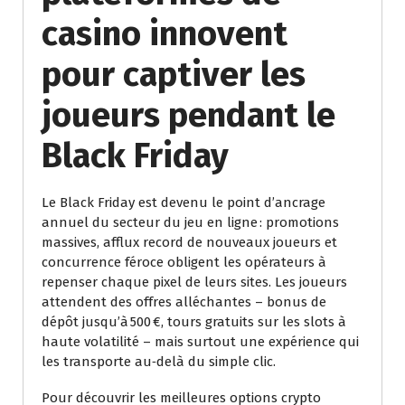
casino innovent
pour captiver les
joueurs pendant le
Black Friday
Le Black Friday est devenu le point d’ancrage
annuel du secteur du jeu en ligne : promotions
massives, afflux record de nouveaux joueurs et
concurrence féroce obligent les opérateurs à
repenser chaque pixel de leurs sites. Les joueurs
attendent des offres alléchantes – bonus de
dépôt jusqu’à 500 €, tours gratuits sur les slots à
haute volatilité – mais surtout une expérience qui
les transporte au‑delà du simple clic.
Pour découvrir les meilleures options crypto