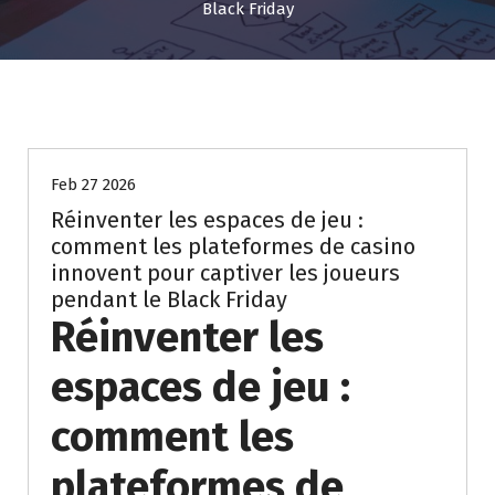
Black Friday
Uncategorized
Feb 27 2026
Réinventer les espaces de jeu :
comment les plateformes de casino
innovent pour captiver les joueurs
pendant le Black Friday
Réinventer les
espaces de jeu :
comment les
plateformes de