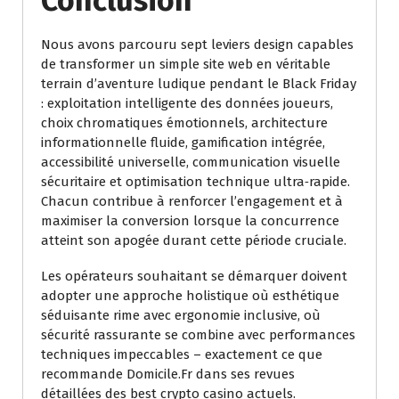
Conclusion
Nous avons parcouru sept leviers design capables
de transformer un simple site web en véritable
terrain d’aventure ludique pendant le Black Friday
: exploitation intelligente des données joueurs,
choix chromatiques émotionnels, architecture
informationnelle fluide, gamification intégrée,
accessibilité universelle, communication visuelle
sécuritaire et optimisation technique ultra‑rapide.
Chacun contribue à renforcer l’engagement et à
maximiser la conversion lorsque la concurrence
atteint son apogée durant cette période cruciale.
Les opérateurs souhaitant se démarquer doivent
adopter une approche holistique où esthétique
séduisante rime avec ergonomie inclusive, où
sécurité rassurante se combine avec performances
techniques impeccables – exactement ce que
recommande Domicile.Fr dans ses revues
détaillées des best crypto casino actuels.