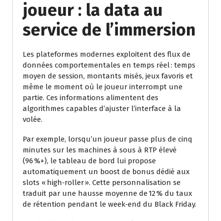
joueur : la data au
service de l’immersion
Les plateformes modernes exploitent des flux de
données comportementales en temps réel : temps
moyen de session, montants misés, jeux favoris et
même le moment où le joueur interrompt une
partie. Ces informations alimentent des
algorithmes capables d’ajuster l’interface à la
volée.
Par exemple, lorsqu’un joueur passe plus de cinq
minutes sur les machines à sous à RTP élevé
(96 %+), le tableau de bord lui propose
automatiquement un boost de bonus dédié aux
slots « high‑roller ». Cette personnalisation se
traduit par une hausse moyenne de 12 % du taux
de rétention pendant le week‑end du Black Friday.