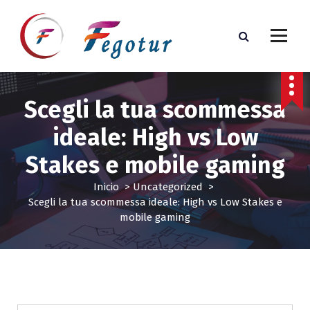
S
a
l
t
a
r
a
Scegli la tua scommessa
l
c
ideale: High vs Low
o
Stakes e mobile gaming
n
t
Inicio
>
Uncategorized
>
e
Scegli la tua scommessa ideale: High vs Low Stakes e
n
mobile gaming
i
d
o
Uncategorized