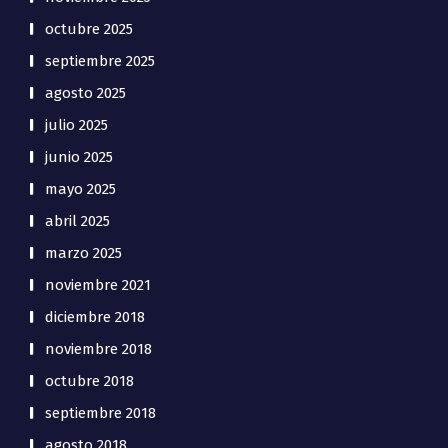
octubre 2025
septiembre 2025
agosto 2025
julio 2025
junio 2025
mayo 2025
abril 2025
marzo 2025
noviembre 2021
diciembre 2018
noviembre 2018
octubre 2018
septiembre 2018
agosto 2018