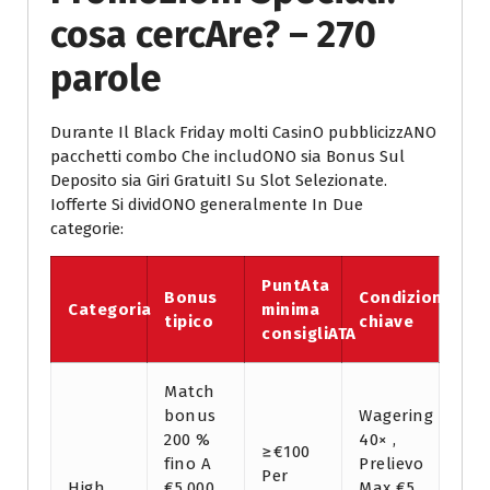
cosa cercAre? – 270
parole
Durante Il Black Friday molti CasinO pubblicizzANO
pacchetti combo Che includONO sia Bonus Sul
Deposito sia Giri GratuitI Su Slot Selezionate.
Iofferte Si dividONO generalmente In Due
categorie:
PuntAta
Bonus
Condizioni
Categoria
minima
tipico
chiave
consigliATA
Match
bonus
Wagering
200 %
40× ,
≥€100
fino A
Prelievo
Per
High
€5 000
Max €5