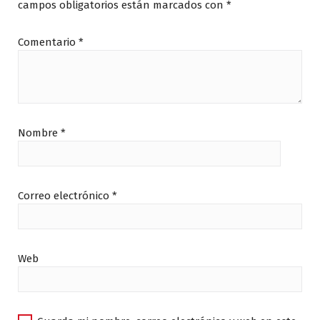
campos obligatorios están marcados con
*
Comentario
*
Nombre
*
Correo electrónico
*
Web