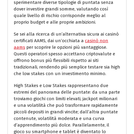
sperimentare diverse tipologie di puntata senza
dover investire grandi somme, valutando così
quale livello di rischio corrisponde meglio al
proprio budget e alle proprie ambizioni.
Se sei alla ricerca di un’alternativa sicura ai casinò
certificati AAMS, dai un’occhiata a
casinò non
aams
per scoprire le opzioni più vantaggiose.
Questi operatori spesso accettano criptovalute e
offrono bonus più flessibili rispetto ai siti
tradizionali, rendendo più semplice testare sia high
che low stakes con un investimento minimo.
High Stakes e Low Stakes rappresentano due
estremi del panorama delle puntate: da una parte
troviamo giochi con limiti elevati, jackpot milionari
e una volatilità che può trasformare rapidamente
piccoli depositi in grandi vincite; dall’altra puntate
contenute, volatilità moderata e una curva
d’apprendimento più dolce. Parallelamente, il
gioco su smartphone e tablet è diventato lo