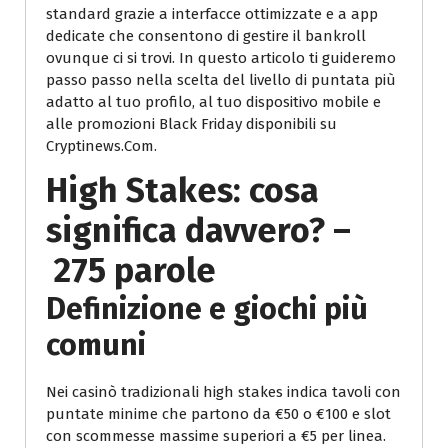
standard grazie a interfacce ottimizzate e a app
dedicate che consentono di gestire il bankroll
ovunque ci si trovi. In questo articolo ti guideremo
passo passo nella scelta del livello di puntata più
adatto al tuo profilo, al tuo dispositivo mobile e
alle promozioni Black Friday disponibili su
Cryptinews.Com.
High Stakes: cosa
significa davvero? –
275 parole
Definizione e giochi più
comuni
Nei casinò tradizionali high stakes indica tavoli con
puntate minime che partono da €50 o €100 e slot
con scommesse massime superiori a €5 per linea.