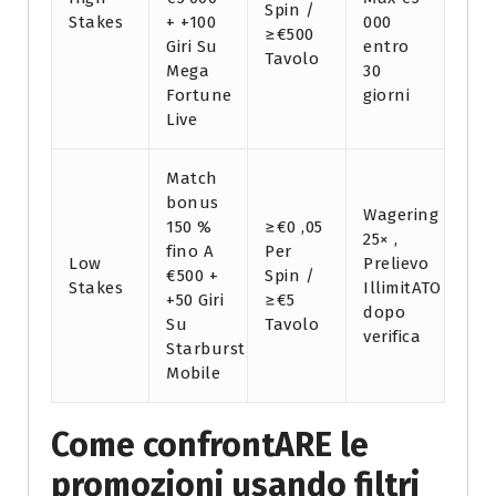
Spin /
Stakes
+ +100
000
≥€500
Giri Su
entro
Tavolo
Mega
30
Fortune
giorni
Live
Match
bonus
Wagering
150 %
≥€0 ,05
25× ,
fino A
Per
Low
Prelievo
€500 +
Spin /
Stakes
IllimitATO
+50 Giri
≥€5
dopo
Su
Tavolo
verifica
Starburst
Mobile
Come confrontARE le
promozioni usando filtri