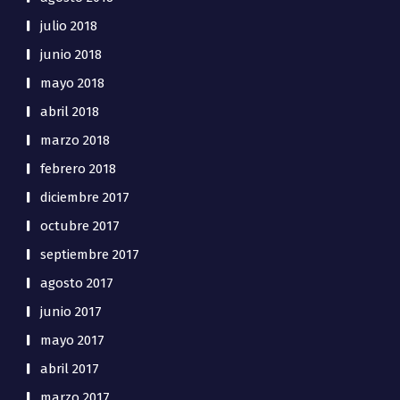
julio 2018
junio 2018
mayo 2018
abril 2018
marzo 2018
febrero 2018
diciembre 2017
octubre 2017
septiembre 2017
agosto 2017
junio 2017
mayo 2017
abril 2017
marzo 2017