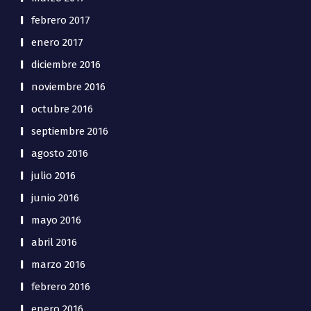
febrero 2017
enero 2017
diciembre 2016
noviembre 2016
octubre 2016
septiembre 2016
agosto 2016
julio 2016
junio 2016
mayo 2016
abril 2016
marzo 2016
febrero 2016
enero 2016