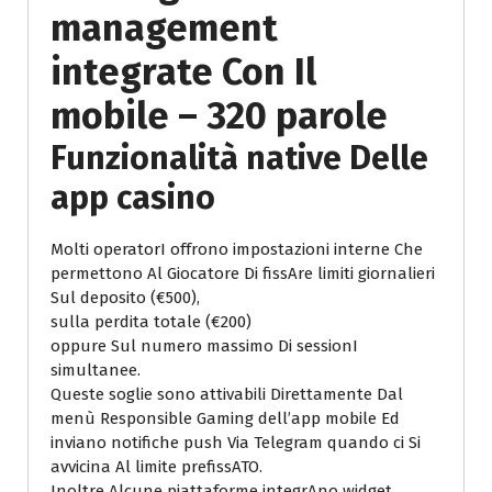
management
integrate Con Il
mobile – 320 parole
Funzionalità native Delle
app casino
Molti operatorI offrono impostazioni interne Che
permettono Al Giocatore Di fissAre limiti giornalieri
Sul deposito (€500),
sulla perdita totale (€200)
oppure Sul numero massimo Di sessionI
simultanee.
Queste soglie sono attivabili Direttamente Dal
menù Responsible Gaming dell’app mobile Ed
inviano notifiche push Via Telegram quando ci Si
avvicina Al limite prefissATO.
Inoltre Alcune piattaforme integrAno widget