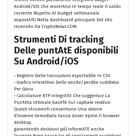
Android/iOS Che mostrAno In tempo reale Il saldo
corrente Rispetto Al budget settimanale
impostATO Nella dashboard principale Del sito
recensito Da CryptoNews.COM.
Strumenti Di tracking
Delle puntAtE disponibili
Su Android/iOS
• Registro Delle transazioni esportabile In CSV
• Grafico interattivo Delle vincite/perdite suddiviso
Per Gioco
• Calcolatore RTP integrATO Che suggerisce La
PuntAta ottimale basATA Sul capitale residuo
Questi strumenti consentono Una visione
d’insieme immediata Senza dover Aprire Il browser
desktop,
garantendo decisionI piÙ informATE anche
Durante Brevi pause tra gli spostamenti quotidiani.