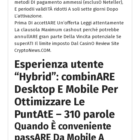
metodi DI pagamento ammessi (esclusO Neteller),
E periodIi validITÀ ridotti A soli sette giorni Dopo
L’attivazione.
Prima DI accettARE Un’offerta Leggi attentamente
La clausola Maximum cashout perché potrebbe
annullARE gran parte Della Vincita potenziale Se
superATI Il limite imposto Dal CasinO Review Site
CryptoNews.COM.
Esperienza utente
“Hybrid”: combinARE
Desktop E Mobile Per
Ottimizzare Le
PuntAtE – 310 parole
Quando È conveniente
passARE Da Mobile A